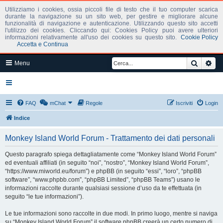
Utilizziamo i cookies, ossia piccoli file di testo che il tuo computer scarica
durante la navigazione su un sito web, per gestire e migliorare alcune
funzionalità di navigazione e autenticazione. Utilizzando questo sito accetti
l'utilizzo dei cookies. Cliccando qui: Cookies Policy puoi avere ulteriori
informazioni relativamente all'uso dei cookies su questo sito.
Cookie Policy
Accetta e Continua
Cerca
Ric
Menu
FAQ
mChat
Regole
Iscriviti
Login
Indice
Monkey Island World Forum - Trattamento dei dati personali
Questo paragrafo spiega dettagliatamente come “Monkey Island World Forum”
ed eventuali affiliati (in seguito “noi”, “nostro”, “Monkey Island World Forum”,
“https://www.miworld.eu/forum”) e phpBB (in seguito “essi”, “loro”, “phpBB
software”, “www.phpbb.com”, “phpBB Limited”, “phpBB Teams”) usano le
informazioni raccolte durante qualsiasi sessione d’uso da te effettuata (in
seguito “le tue informazioni”).
Le tue informazioni sono raccolte in due modi. In primo luogo, mentre si naviga
su “Monkey Island World Forum” il software phpBB creerà un certo numero di