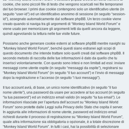
cookie, che sono piccoli file di testo che vengono scaricati nei file temporanei
del tuo browser. I primi due cookie contengono solo un identificativo utente (in
seguito “user-id”) ed un identificativo anonimo di sessione (in seguito “session-
id”), assegnato automaticamente dal software phpBB. Un terzo cookie viene
creato quando si naviga tra gli argomenti di “Monkey Island World Forum” e
viene usato per memorizzare gli argomenti letti da quelli ancora da leggere,
quindi agevolando la lettura nelle tue visite future.
Possiamo anche generare cookie esterni al software phpBB mentre navighi su
“Monkey Island World Forum”, benché questi siano estranei agli scopi di
questo documento che intende trattare solo quelli creati dal software phpBB. Il
secondo metodo di raccolta delle tue informazioni è dato da quello che tu
inserisci volontariamente. Con questo sono intesi e non limitati ad essi: inviare
messaggi come utente ospite (in seguito “messaggi da ospite”), registrarsi su
“Monkey Island World Forum” (in seguito “il tuo account”) e l’invio di messaggi
dopo la registrazione e l’accesso (in seguito “i tuoi messaggi”).
Il tuo account avrà, di base, un unico nome identificativo (in seguito “il tuo
nome utente”), una password da usare per accedere al tuo account (in seguito
“la tua password”) ed un indirizzo email valido (in seguito “la tua email”). Le
informazioni rilasciate per l’apertura dell’account su “Monkey Island World
Forum” sono protette dalle Leggi sulla Privacy dello Stato che ospita il server.
In aggiunta alle informazioni di nome utente, password ed indirizzo email
richiesti durante il processo di registrazione su “Monkey Island World Forum”,
quale altra informazione sia obbligatoria o opzionale, è a totale discrezione di
“Monkey Island World Forum”. In tutti i casi, hai la possibilità di selezionare