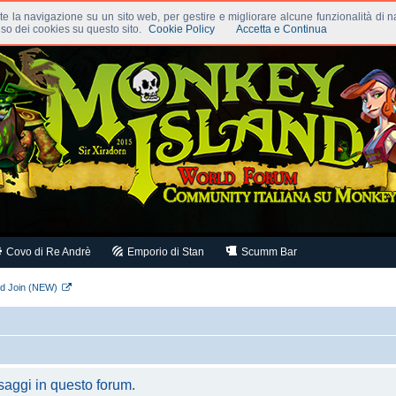
nte la navigazione su un sito web, per gestire e migliorare alcune funzionalità di n
uso dei cookies su questo sito.
Cookie Policy
Accetta e Continua
Covo di Re Andrè
Emporio di Stan
Scumm Bar
rd Join (NEW)
saggi in questo forum.