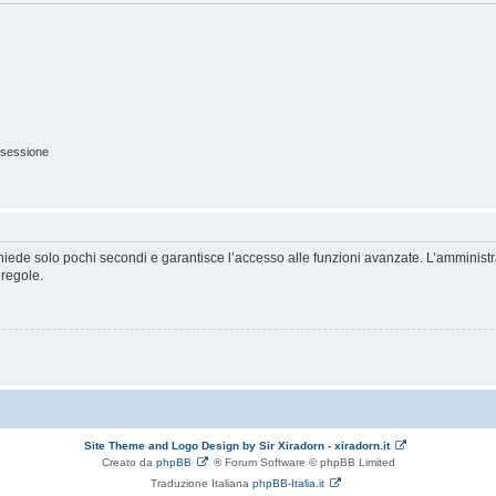
 sessione
ichiede solo pochi secondi e garantisce l’accesso alle funzioni avanzate. L’amminist
 regole.
Site Theme and Logo Design by Sir Xiradorn - xiradorn.it
Creato da
phpBB
® Forum Software © phpBB Limited
Traduzione Italiana
phpBB-Italia.it