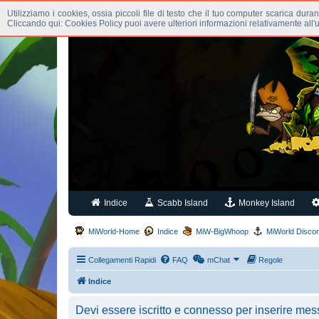
Utilizziamo i cookies, ossia piccoli file di testo che il tuo computer scarica dura
Cliccando qui: Cookies Policy puoi avere ulteriori informazioni relativamente all'
Indice
Scabb Island
Monkey Island
MiWorld-Home
Indice
MiW-BigWhoop
MiWorld Disco
Collegamenti Rapidi
FAQ
mChat
Regole
Indice
Devi essere iscritto e connesso per inserire mes