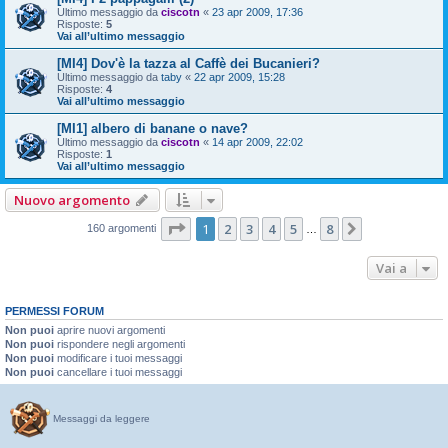
Ultimo messaggio da
ciscotn
«
23 apr 2009, 17:36
Risposte:
5
Vai all’ultimo messaggio
[MI4] Dov'è la tazza al Caffè dei Bucanieri?
Ultimo messaggio da
taby
«
22 apr 2009, 15:28
Risposte:
4
Vai all’ultimo messaggio
[MI1] albero di banane o nave?
Ultimo messaggio da
ciscotn
«
14 apr 2009, 22:02
Risposte:
1
Vai all’ultimo messaggio
Nuovo argomento
Pagina
1
di
8
1
2
3
4
5
8
Prossimo
160 argomenti
…
Vai a
PERMESSI FORUM
Non puoi
aprire nuovi argomenti
Non puoi
rispondere negli argomenti
Non puoi
modificare i tuoi messaggi
Non puoi
cancellare i tuoi messaggi
Messaggi da leggere