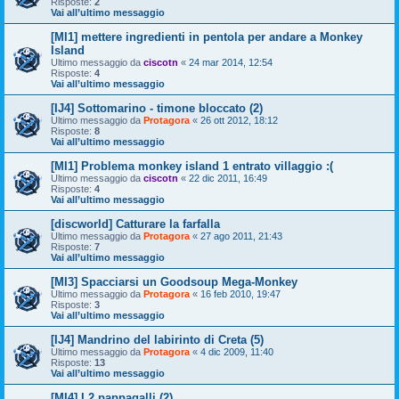
Risposte:
2
Vai all’ultimo messaggio
[MI1] mettere ingredienti in pentola per andare a Monkey
Island
Ultimo messaggio da
ciscotn
«
24 mar 2014, 12:54
Risposte:
4
Vai all’ultimo messaggio
[IJ4] Sottomarino - timone bloccato (2)
Ultimo messaggio da
Protagora
«
26 ott 2012, 18:12
Risposte:
8
Vai all’ultimo messaggio
[MI1] Problema monkey island 1 entrato villaggio :(
Ultimo messaggio da
ciscotn
«
22 dic 2011, 16:49
Risposte:
4
Vai all’ultimo messaggio
[discworld] Catturare la farfalla
Ultimo messaggio da
Protagora
«
27 ago 2011, 21:43
Risposte:
7
Vai all’ultimo messaggio
[MI3] Spacciarsi un Goodsoup Mega-Monkey
Ultimo messaggio da
Protagora
«
16 feb 2010, 19:47
Risposte:
3
Vai all’ultimo messaggio
[IJ4] Mandrino del labirinto di Creta (5)
Ultimo messaggio da
Protagora
«
4 dic 2009, 11:40
Risposte:
13
Vai all’ultimo messaggio
[MI4] I 2 pappagalli (2)