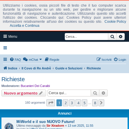
Utilizziamo i cookies, ossia piccoli file di testo che il tuo computer scarica
durante la navigazione su un sito web, per gestire e migliorare alcune
funzionalità di navigazione e autenticazione. Utilizzando questo sito accetti
l'utilizzo dei cookies. Cliccando qui: Cookies Policy puoi avere ulteriori
informazioni relativamente all'uso dei cookies su questo sito.
Cookie Policy
Accetta e Continua
Cerca
Ric
Menu
FAQ
mChat
Regole
Iscriviti
Login
Indice
Il Covo di Re Andrè
Guide e Soluzioni
Richieste
Richieste
Moderatore:
Bucanieri Dei Caraibi
Cerca
Ricerca ava
Nuovo argomento
Pagina
1
di
8
1
2
3
4
5
8
Prossimo
160 argomenti
…
Annunci
MiWorld e il suo NUOVO Futuro!
Ultimo messaggio da
Sir Xiradorn
«
13 set 2025, 11:55
Inviato in
Ufficio Del Governatore