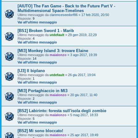
[AIUTO] The Fan Game - Back to the Future Part V -
Multidimensional Space-Timelines
Ultimo messaggio da
clarenceseedorf86
«
17 feb 2020, 20:50
Risposte:
9
Vai all’ultimo messaggio
[BS1] Broken Sword 1 - Marib
Ultimo messaggio da
utdefault
«
29 gen 2019, 22:29
Risposte:
4
Vai all’ultimo messaggio
[MI3] Monkey Island 3: trovare Elaine
Ultimo messaggio da
maialonzo
«
3 ago 2017, 19:39
Risposte:
14
Vai all’ultimo messaggio
[IJ3] Il biplano
Ultimo messaggio da
utdefault
«
26 giu 2017, 19:04
Risposte:
1
Vai all’ultimo messaggio
[MI3] Portaghiaccio in MI3
Ultimo messaggio da
maialonzo
«
20 giu 2017, 11:40
Risposte:
2
Vai all’ultimo messaggio
[BS2] Labirinto: foresta sull'isola degli zombie
Ultimo messaggio da
maialonzo
«
5 mag 2017, 18:33
Risposte:
5
Vai all’ultimo messaggio
[BS2] Mi sono bloccato!
Ultimo messaggio da
maialonzo
«
25 apr 2017, 19:49