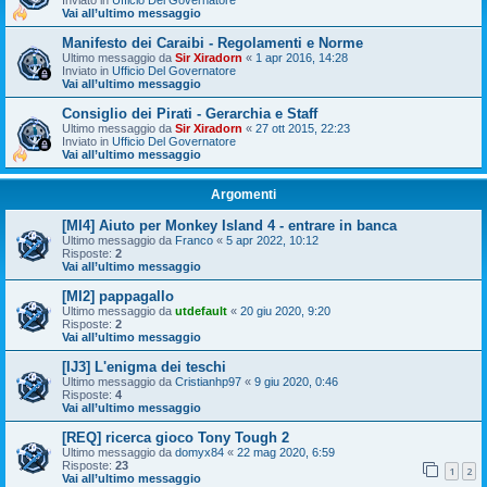
Vai all’ultimo messaggio
Manifesto dei Caraibi - Regolamenti e Norme
Ultimo messaggio da
Sir Xiradorn
«
1 apr 2016, 14:28
Inviato in
Ufficio Del Governatore
Vai all’ultimo messaggio
Consiglio dei Pirati - Gerarchia e Staff
Ultimo messaggio da
Sir Xiradorn
«
27 ott 2015, 22:23
Inviato in
Ufficio Del Governatore
Vai all’ultimo messaggio
Argomenti
[MI4] Aiuto per Monkey Island 4 - entrare in banca
Ultimo messaggio da
Franco
«
5 apr 2022, 10:12
Risposte:
2
Vai all’ultimo messaggio
[MI2] pappagallo
Ultimo messaggio da
utdefault
«
20 giu 2020, 9:20
Risposte:
2
Vai all’ultimo messaggio
[IJ3] L'enigma dei teschi
Ultimo messaggio da
Cristianhp97
«
9 giu 2020, 0:46
Risposte:
4
Vai all’ultimo messaggio
[REQ] ricerca gioco Tony Tough 2
Ultimo messaggio da
domyx84
«
22 mag 2020, 6:59
Risposte:
23
1
2
Vai all’ultimo messaggio