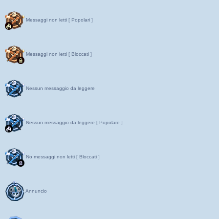
Messaggi non letti [ Popolari ]
Messaggi non letti [ Bloccati ]
Nessun messaggio da leggere
Nessun messaggio da leggere [ Popolare ]
No messaggi non letti [ Bloccati ]
Annuncio